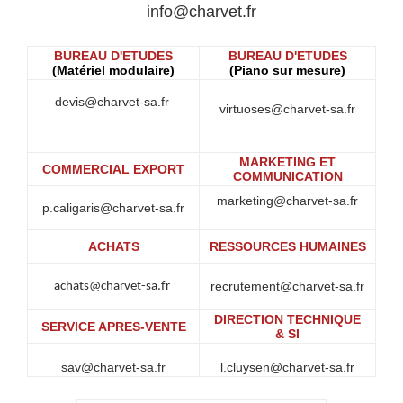
info@charvet.fr
BUREAU D'ETUDES
BUREAU D'ETUDES
(Matériel modulaire)
(Piano sur mesure)
devis@charvet-sa.fr
virtuoses@charvet-sa.fr
MARKETING ET
COMMERCIAL EXPORT
COMMUNICATION
marketing
@charvet-sa.fr
p.caligaris@charvet-sa.fr
ACHATS
RESSOURCES HUMAINES
recrutement@charvet-sa.fr
achats@charvet-sa.fr
DIRECTION TECHNIQUE
SERVICE APRES-VENTE
& SI
sav@charvet-sa.fr
l.cluysen@charvet-sa.fr