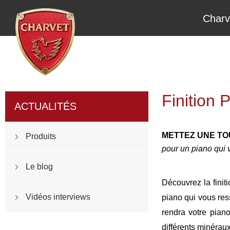
Charv
Finition
ACTUALITÉS
METTEZ UNE T
Produits
pour un piano qui 
Le blog
Découvrez la fini
Vidéos interviews
piano qui vous re
rendra votre piano
différents minéraux